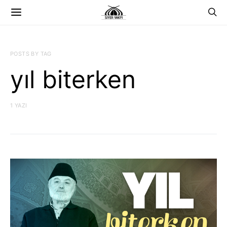
POSTS BY TAG
yıl biterken
1 YAZI