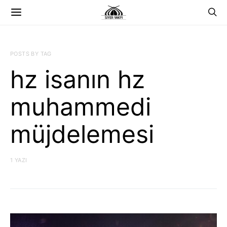
POSTS BY TAG
hz isanın hz
muhammedi
müjdelemesi
1 YAZI