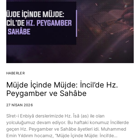
HABERLER
Müjde İçinde Müjde: İncil’de Hz.
Peygamber ve Sahâbe
27 NISAN 2026
Sîret-i Enbiyâ derslerimizde Hz. Îsâ (as) ile olan
yolculuğumuz devam ediyor. Bu haftaki konumuz İncillerde
geçen Hz. Peygamber ve Sahâbe âyetleri idi. Muhammed
Emin Yıldırım hocamız, “Müjde İçinde Müjde: İncil’de…